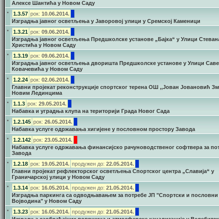
Алексе Шантића у Новом Саду
•
1.3.57
рок:
10.06.2014.
Изградња јавног осветљења у Јаворовој улици у Сремској Каменици
•
1.3.21
рок:
09.06.2014.
Изградња јавног осветљења Предшколске установе „Бајка“ у Улици Стеван
Христића у Новом Саду
•
1.3.19
рок:
09.06.2014.
Изградња јавног осветљења дворишта Предшколске установе у Улици Саве
Ковачевића у Новом Саду
•
1.2.24
рок:
02.06.2014.
Главни пројекат реконструкције спортског терена ОШ ,,Јован Јовановић Зма
Новим Лединцима
•
1.1.3
рок:
29.05.2014.
Набавка и уградња клупа на територији Града Новог Сада
•
1.2.145
рок:
26.05.2014.
Набавка услуге одржавања хигијене у пословном простору Завода
•
1.2.142
рок:
23.05.2014.
Набавка услуге одржавања финансијско рачуноводственог софтвера за по
Завода
•
1.2.18
рок:
19.05.2014.
продужен до:
22.05.2014.
Главни пројекат рефлекторског осветљења Спортског центра „Славија“ у
Граничарској улици у Новом Саду
•
1.3.14
рок:
16.05.2014.
продужен до:
21.05.2014.
Изградња паркинга са одводњавањем за потребе ЈП "Спортски и пословни
Војводина" у Новом Саду
•
1.3.23
рок:
16.05.2014.
продужен до:
21.05.2014.