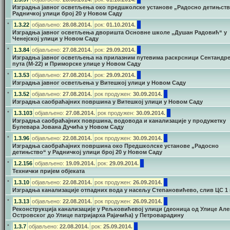
Изградња јавног осветљења око предшколске установе „Радосно детињств
Радничкој улици број 20 у Новом Саду
•
1.3.22
објављено:
28.08.2014.
рок:
01.10.2014.
Изградња јавног осветљења дворишта Основне школе „Душан Радовић“ у
Ченејској улици у Новом Саду
•
1.3.84
објављено:
27.08.2014.
рок:
29.09.2014.
Изградња јавног осветљења на прилазним путевима раскрсници Сентандре
пута (М-22) и Приморске улице у Новом Саду
•
1.3.53
објављено:
27.08.2014.
рок:
29.09.2014.
Изградња јавног осветљења у Витешкој улици у Новом Саду
•
1.3.52
објављено:
27.08.2014.
рок продужен:
30.09.2014.
Изградња саобраћајних површина у Витешкој улици у Новом Саду
•
1.3.103
објављено:
27.08.2014.
рок продужен:
30.09.2014.
Изградња саобраћајних површина, водовода и канализације у продужетку
Булевара Јована Дучића у Новом Саду
•
1.3.96
објављено:
22.08.2014.
рок продужен:
30.09
.2014.
Изградња саобраћајних површина око Предшколске установе „Радосно
детињство“ у Радничкој улици број 20 у Новом Саду
•
1.2.156
објављено:
19.09.2014.
рок:
29.09.2014.
Технички пријем објеката
•
1.3.10
објављено:
22.08.2014.
рок продужен:
26.09
.2014.
Изградња канализације отпадних вода у насељу Степановићево, слив ЦС 1 
•
1.3.13
објављено:
22.08.2014.
рок продужен:
26.09
.2014.
Реконструкција канализације у Рељковићевој улици (деоница од Улице Ал
Островског до Улице патријарха Рајачића) у Петроварадину
•
1.3.7
објављено:
22.08.2014.
рок:
25.09
.2014.