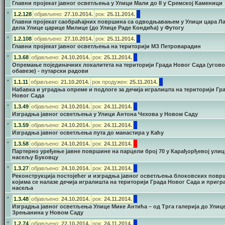
Главни пројекат јавног осветљења у Улици Мали до II у Сремској Каменици
•
1.2.128
објављено:
27.10.2014.
рок:
25.11.2014.
Главни пројекат саобраћајних површина са одводњавањем у Улици цара Ла
дела Улице царице Милице (до Улице Раде Кондића) у Футогу
•
1.2.108
објављено:
27.10.2014.
рок:
25.11.2014.
Главни пројекат јавног осветљења на територији МЗ Петроварадин
•
1.3.68
објављено:
24.10.2014.
рок:
25.11.2014.
Oпремањe појединачних локалитета на територији Града Новог Сада (угов
обавезе) - путарски радови
•
1.1.11
објављено:
21.10.2014.
рок продужен:
25.11.2014.
Набавка и уградња опреме и подлоге за дечија игралишта на територији Гр
Новог Сада
•
1.3.49
објављено:
24.10.2014.
рок:
24.11.2014.
Изградња јавног осветљења у Улици Антона Чехова у Новом Саду
•
1.3.59
објављено:
24.10.2014.
рок:
24.11.2014.
Изградња јавног осветљења пута до манастира у Каћу
•
1.3.58
објављено:
24.10.2014.
рок:
24.11.2014.
Партерно уређење јавне површине на парцели број 70 у Карађорђевој улиц
насељу Буковцу
•
1.3.27
објављено:
24.10.2014.
рок:
24.11.2014.
Реконструкција постојећег и изградња јавног осветљења блоковских повр
којима се налазе дечија игралишта на територији Града Новог Сада и пригр
насеља
•
1.3.48
објављено:
24.10.2014.
рок:
24.11.2014.
Изградња јавног осветљења Улице Мике Антића – од Трга галерија до Улиц
Зрењанина у Новом Саду
•
1.2.74
објављено:
22.10.2014.
рок:
24.11.2014.