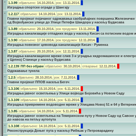
•
1.3.99
објављено:
14.10.2014.
рок:
13.11.2014.
Изградња спортске ограде у Шангају
•
1.2.117
објављено:
14.10.2014.
рок:
13.11.2014.
Главни пројекат појачаног одржавања саобраћајних површина Железничке
од Војвођанске улице до Улице Петефи Шандора у насељу Будисава
•
1.3.89
објављено:
20.10.2014.
рок продужен:
13.11.2014.
Изградња канализације отпадних вода у насељу Кисач са потисним водом 
•
1.3.90
објављено:
17.10.2014.
рок продужен:
12.11.2014.
Изградња повезног цевовода канализације Кисач - Руменка
•
1.3.87
објављено:
20.10.2014.
рок:
12.11.2014.
Изградња канализационе мреже слив 3 и уградња хидромашинске и елект
у Црпној Станици у насељу Будисава
•
1.2.139
ПП без објаве
објављено:
30.10.2014.
отварање:
12.11.2014.
Одржавање тунела
•
1.2.5
објављено:
28.10.2014.
рок:
7.11.2014.
Главни пројекат ППОВ насеља Бегеч
•
1.3.106
објављено:
15.10.2014.
рок:
6.11.2014.
Изградња јавног осветљења у Улици војводе Бојовића у Новом Саду
•
1.3.109
објављено:
14.10.2014.
рок:
5.11.2014.
Изградња привремене водоводне мреже у Улицама Новој 51 и 64 у Ветерни
•
1.3.85
објављено:
14.10.2014.
рок:
5.11.2014.
Изградња јавног осветљења на Темеринском путу у Новом Саду од Савске 
до навоза на петљу аутопута
•
1.3.108
објављено:
14.10.2014.
рок:
5.11.2014.
Реконструкција Доњег пута у насељу Рибњак у Петроварадину