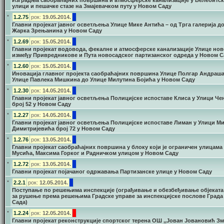
Изградња саобраћајних површина и атмосферске канализације у Велебитск
улици и пешачке стазе на Змајевачком путу у Новом Саду
•
1.2.75
рок:
19.05.2014.
Главни пројекат јавног осветљења Улице Мике Антића – од Трга галерија д
Жарка Зрењанина у Новом Саду
•
1.2.69
рок:
15.05.2014.
Главни пројекат водовода, фекалне и атмосферске канализације Улице нов
између Привредникове и Пута новосадског партизанског одреда у Новом С
•
1.2.60
рок:
15.05.2014.
Иновација главног пројекта саобраћајних површина Улице Полгар Андраша
Улице Павлека Мишкина до Улице Милутина Бојића у Новом Саду
•
1.2.30
рок:
14.05.2014.
Главни пројекат јавног осветљења Полицијске испоставе Клиса у Улици Че
број 52 у Новом Саду
•
1.2.27
рок:
14.05.2014.
Главни пројекат јавног осветљења Полицијске испоставе Лиман у Улици М
Димитријевића број 72 у Новом Саду
•
1.2.76
рок:
13.05.2014.
Главни пројекат саобраћајних површина у блоку који је ограничен улицама
Мусића, Максима Горког и Радничком улицом у Новом Саду
•
1.2.72
рок:
13.05.2014.
Главни пројекат појачаног одржавања Партизанске улице у Новом Саду
•
2.2.1
рок:
12.05.2014.
Поступање по решењима инспекције (ограђивање и обезбеђивање објеката 
за рушење према решењима Градске управе за инспекцијске послове Град
Сада)
•
1.2.24
рок:
12.05.2014.
Главни пројекат реконструкције спортског терена ОШ ,,Јован Јовановић Зма