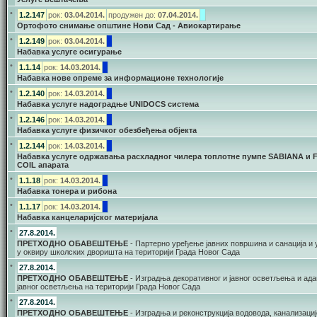
•
1.2.147
рок:
03.04.2014.
продужен до:
07.04.2014.
Ортофото снимање општине Нови Сад - Авиокартирање
•
1.2.149
рок:
03.04.2014.
Набавка услуге осигурање
•
1.1.14
рок:
14.03.2014.
Набавка нове опреме за информационе технологије
•
1.2.140
рок:
14.03.2014.
Набавка услуге надоградње UNIDOCS система
•
1.2.146
рок:
14.03.2014.
Набавка услуге физичког обезбеђења објекта
•
1.2.144
рок:
14.03.2014.
Набавка услуге одржавања расхладног чилера топлотне пумпе SABIANA и 
COIL апарата
•
1.1.18
рок:
14.03.2014.
Набавка тонера и рибона
•
1.1.17
рок:
14.03.2014.
Набавка канцеларијског материјала
•
27.8.2014.
ПРЕТХОДНО ОБАВЕШТЕЊЕ
- Партерно уређење јавних површина и санација и
у оквиру школских дворишта на територији Града Новог Сада
•
27.8.2014.
ПРЕТХОДНО ОБАВЕШТЕЊЕ
- Изградња декоративног и јавног осветљења и ада
јавног осветљења на територији Града Новог Сада
•
27.8.2014.
ПРЕТХОДНО ОБАВЕШТЕЊЕ
- Изградња и реконструкција водовода, канализациј