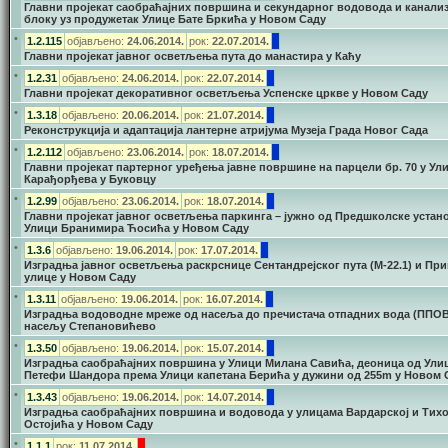
Главни пројекат саобраћајних површина и секундарног водовода и канализ
блоку уз продужетак Улице Бате Бркића у Новом Саду
•
1.2.115
објављено:
24.06.2014.
рок:
22.07.2014.
Главни пројекат јавног осветљења пута до манастира у Каћу
•
1.2.31
објављено:
24.06.2014.
рок:
22.07.2014.
Главни пројекат декоративног осветљења Успенске цркве у Новом Саду
•
1.3.18
објављено:
20.06.2014.
рок:
21.07.2014.
Реконструкција и адаптација лантерне атријума Музеја Града Новог Сада
•
1.2.112
објављено:
23.06.2014.
рок:
18.07.2014.
Главни пројекат партерног уређења јавне површине на парцели бр. 70 у Ул
Карађорђева у Буковцу
•
1.2.99
објављено:
23.06.2014.
рок:
18.07.2014.
Главни пројекат јавног осветљења паркинга – јужно од Предшколске устан
Улици Бранимира Ћосића у Новом Саду
•
1.3.6
објављено:
19.06.2014.
рок:
17.07.2014.
Изградња јавног осветљења раскрснице Сентандрејског пута (М-22.1) и Пр
улице у Новом Саду
•
1.3.11
објављено:
19.06.2014.
рок:
16.07.2014.
Изградња водоводне мреже од насеља до пречистача отпадних вода (ППОВ
насељу Степановићево
•
1.3.50
објављено:
19.06.2014.
рок:
15.07.2014.
Изградња саобраћајних површина у Улици Милана Савића, деоница од Ули
Петефи Шандора према Улици капетана Берића у дужини од 255m у Новом 
•
1.3.43
објављено:
19.06.2014.
рок:
14.07.2014.
Изградња саобраћајних површина и водовода у улицама Вардарској и Тих
Остојића у Новом Саду
•
1.1.1
рок:
11.07.2014.