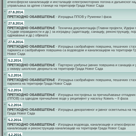
атмосферске канализације и инсталације електромоторних погона и даљинског на
управљања за црпне станице на територији Града Новог Сада
•
27.8.2014.
ПРЕТХОДНО ОБАВЕШТЕЊЕ
- Изградња ППОВ у Руменки I фаза
•
27.8.2014.
ПРЕТХОДНО ОБАВЕШТЕЊЕ
- Техничка документација (Главни пројекти, Идејни 
Студије оправданости и др.) за изградњу (адаптацију, санацију, реконструкцију, по
одржавање и др.) објеката
•
27.8.2014.
ПРЕТХОДНО ОБАВЕШТЕЊЕ
- Изградња саобраћајних површина, пешачких стаз
паркинга и саобраћајних површина са водоводом и канализацијом на територији Г
Новог Сада
•
5.2.2014.
ПРЕТХОДНО ОБАВЕШТЕЊЕ
- Партерно уређење јавних површина и санација и
у оквиру школских дворишта на територији Града Новог Сада
•
5.2.2014.
ПРЕТХОДНО ОБАВЕШТЕЊЕ
- Изградња саобраћајних површина, пешачких стаз
паркинга на територији Града Новог Сада
•
5.2.2014.
ПРЕТХОДНО ОБАВЕШТЕЊЕ
- Изградња постројења за пречишћавање отпадних
(ППОВ) са одводом пречишћене воде у реципијент у насељу Ковиљ – II фаза
•
5.2.2014.
ПРЕТХОДНО ОБАВЕШТЕЊЕ
- Изградња декоративног и јавног осветљења на те
Града Новог Сада
•
5.2.2014.
ПРЕТХОДНО ОБАВЕШТЕЊЕ
- Изградња водовода, канализације и атмосферске
канализације и реконструкција канализације на територији Града Новог Сада
•
4.2.2014.