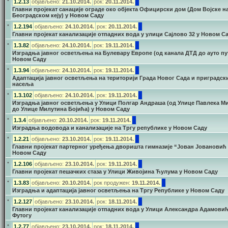
•
1.2.13
објављено:
21.10.2014.
рок:
20.11.2014.
Главни пројекат санације ограде око објекта Официрски дом (Дом Војске н
Београдском кеју) у Новом Саду
•
1.2.194
објављено:
24.10.2014.
рок:
20.11.2014.
Главни пројекат канализације отпадних вода у улици Сајлово 32 у Новом С
•
1.3.82
објављено:
24.10.2014.
рок:
19.11.2014.
Изградња јавног осветљења на Булевару Европе (од канала ДТД до ауто пут
Новом Саду
•
1.3.94
објављено:
24.10.2014.
рок:
19.11.2014.
Адаптација јавног осветљења на територији Града Новог Сада и приградск
насеља
•
1.3.102
објављено:
24.10.2014.
рок:
19.11.2014.
Изградња јавног осветљења у Улици Полгар Андраша (од Улице Павлека М
до Улице Милутина Бојића) у Новом Саду
•
1.3.4
објављено:
20.10.2014.
рок:
19.11.2014.
Изградња водовода и канализације на Тргу републике у Новом Саду
•
1.2.21
објављено:
23.10.2014.
рок:
19.11.2014.
Главни пројекат партерног уређења дворишта гимназије “Јован Јовановић 
Новом Саду
•
1.2.106
објављено:
23.10.2014.
рок:
19.11.2014.
Главни пројекат пешачких стаза у Улици Живојина Ћулума у Новом Саду
•
1.3.83
објављено:
20.10.2014.
рок продужен:
19.11.2014.
Изградња и адаптација јавног осветљења на Тргу Републике у Новом Саду
•
1.2.127
објављено:
23.10.2014.
рок:
18.11.2014.
Главни пројекат канализације отпадних вода у Улици Александра Адамовић
Футогу
•
1.2.77
објављено:
23.10.2014.
рок:
18.11.2014.