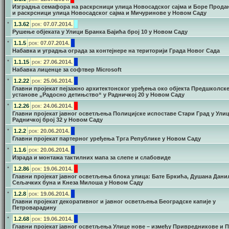
Изградња семафора на раскрсници улица Новосадског сајма и Боре Прода
и раскрсници улица Новосадског сајма и Мичуринове у Новом Саду
•
1.3.62
рок:
07.07.2014.
Рушење објеката у Улици Бранка Бајића број 10 у Новом Саду
•
1.1.5
рок:
07.07.2014.
Набавка и уградња ограда за контејнере на територији Града Новог Сада
•
1.1.15
рок:
27.06.2014.
Набавка лиценце за софтвер Microsoft
•
1.2.22
рок:
25.06.2014.
Главни пројекат пејзажно архитектонског уређења око објекта Предшколск
установе „Радосно детињство“ у Радничкој 20 у Новом Саду
•
1.2.26
рок:
24.06.2014.
Главни пројекат јавног осветљења Полицијске испоставе Стари Град у Ули
Радничкој број 32 у Новом Саду
•
1.2.2
рок:
20.06.2014.
Главни пројекат партерног уређења Трга Републике у Новом Саду
•
1.1.6
рок:
20.06.2014.
Израда и монтажа тактилних мапа за слепе и слабовиде
•
1.2.86
рок:
19.06.2014.
Главни пројекат јавног осветљења блока улица: Бате Бркића, Душана Дани
Сељачких буна и Кнеза Милоша у Новом Саду
•
1.2.8
рок:
19.06.2014.
Главни пројекат декоративног и јавног осветљења Београдске капије у
Петроварадину
•
1.2.68
рок:
19.06.2014.
Главни пројекат јавног осветљења Улице нове – између Привредникове и П