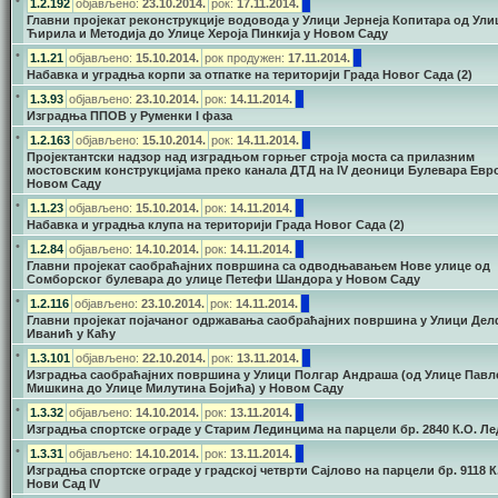
•
1.2.192
објављено:
23.10.2014.
рок:
17.11.2014.
Главни пројекат реконструкције водовода у Улици Јернеја Копитара од Ули
Ћирила и Методија до Улице Хероја Пинкија у Новом Саду
•
1.1.21
објављено:
15.10.2014.
рок продужен:
17.11.2014.
Набавка и уградња корпи за отпатке на територији Града Новог Сада (2)
•
1.3.93
објављено:
23.10.2014.
рок:
14.11.2014.
Изградња ППОВ у Руменки I фаза
•
1.2.163
објављено:
15.10.2014.
рок:
14.11.2014.
Пројектантски надзор над изградњом горњег строја моста са прилазним
мостовским конструкцијама преко канала ДТД на IV деоници Булевара Евр
Новом Саду
•
1.1.23
објављено:
15.10.2014.
рок:
14.11.2014.
Набавка и уградња клупа на територији Града Новог Сада (2)
•
1.2.84
објављено:
14.10.2014.
рок:
14.11.2014.
Главни пројекат саобраћајних површина са одводњавањем Нове улице од
Сомборског булевара до улице Петефи Шандора у Новом Саду
•
1.2.116
објављено:
23.10.2014.
рок:
14.11.2014.
Главни пројекат појачаног одржавања саобраћајних површина у Улици Де
Иванић у Каћу
•
1.3.101
објављено:
22.10.2014.
рок:
13.11.2014.
Изградња саобраћајних површина у Улици Полгар Андраша (од Улице Павл
Мишкина до Улице Милутина Бојића) у Новом Саду
•
1.3.32
објављено:
14.10.2014.
рок:
13.11.2014.
Изградња спортске ограде у Старим Лединцима на парцели бр. 2840 К.О. Л
•
1.3.31
објављено:
14.10.2014.
рок:
13.11.2014.
Изградња спортске ограде у градској четврти Сајлово на парцели бр. 9118 К
Нови Сад IV