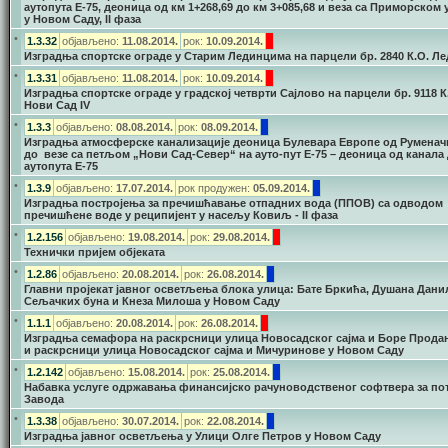
аутопута Е-75, деоница од км 1+268,69 до км 3+085,68 и веза са Приморском
у Новом Саду, II фаза
•
1.3.32
објављено:
11.08.2014.
рок:
1
0.09.2014.
Изградња спортске ограде у Старим Лединцима на парцели бр. 2840 К.О. Л
•
1.3.31
објављено:
11.08.2014.
рок:
1
0.09.2014.
Изградња спортске ограде у градској четврти Сајлово на парцели бр. 9118 К
Нови Сад IV
•
1.3.3
објављено:
08.08.2014.
рок:
08.09.2014.
Изградња атмосферске канализације деоница Булевара Европе од Руменачк
до везе са петљом „Нови Сад-Север“ на ауто-пут Е-75 – деоница од канала
аутопута Е-75
•
1.3.9
објављено:
17.07.2014.
рок продужен:
05.09.2014.
Изградња постројења за пречишћавање отпадних вода (ППОВ) са одводом
пречишћене воде у реципијент у насељу Ковиљ - II фаза
•
1.2.156
објављено:
19.08.2014.
рок:
29.08.2014.
Технички пријем објеката
•
1.2.86
објављено:
20.08.2014.
рок:
26.08.2014.
Главни пројекат јавног осветљења блока улица: Бате Бркића, Душана Дани
Сељачких буна и Кнеза Милоша у Новом Саду
•
1.1.1
објављено:
20.08.2014.
рок:
26.08.2014.
Изградња семафора на раскрсници улица Новосадског сајма и Боре Прода
и раскрсници улица Новосадског сајма и Мичуринове у Новом Саду
•
1.2.142
објављено:
15.08.2014.
рок:
25.08.2014.
Набавка услуге одржавања финансијско рачуноводственог софтвера за по
Завода
•
1.3.38
објављено:
30.07.2014.
рок:
22.08.2014.
Изградња јавног осветљења у Улици Олге Петров у Новом Саду