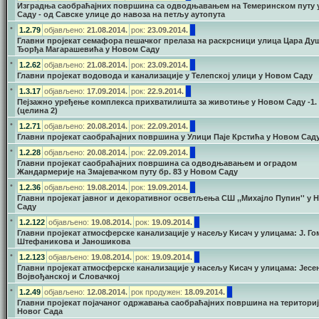
Изградња саобраћајних површина са одводњавањем на Темеринском путу 
Саду - од Савске улице до навоза на петљу аутопута
•
1.2.79
објављено:
21.08.2014.
рок:
23.09
.2014.
Главни пројекат семафора пешачког прелаза на раскрсници улица Цара Ду
Ђорђа Магарашевића у Новом Саду
•
1.2.62
објављено:
21.08.2014.
рок:
23.09
.2014.
Главни пројекат водовода и канализације у Телепској улици у Новом Саду
•
1.3.17
објављено:
17.09.2014.
рок:
22.9.2014.
Пејзажно уређење комплекса прихватилишта за животиње у Новом Саду -1.
(целина 2)
•
1.2.71
објављено:
20.08.2014.
рок:
22.09
.2014.
Главни пројекат саобраћајних површина у Улици Паје Крстића у Новом Сад
•
1.2.28
објављено:
20.08.2014.
рок:
22.09
.2014.
Главни пројекат саобраћајних површина са одводњавањем и оградом
Жандармерије на Змајевачком путу бр. 83 у Новом Саду
•
1.2.36
објављено:
19.08.2014.
рок:
19.09.2014.
Главни пројекат јавног и декоративног осветљења СШ ,,Михајло Пупин'' у 
Саду
•
1.2.122
објављено:
19.08.2014.
рок:
19.09.2014.
Главни пројекат атмосферске канализације у насељу Кисач у улицама: Ј. Го
Штефаникова и Јаношикова
•
1.2.123
објављено:
19.08.2014.
рок:
19.09.2014.
Главни пројекат атмосферске канализације у насељу Кисач у улицама: Јесен
Војвођанској и Словачкој
•
1.2.49
објављено:
12.08.2014.
рок продужен:
18
.09.2014.
Главни пројекат појачаног одржавања саобраћајних површина на териториј
Новог Сада