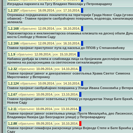
Изградња паркинга на Тргу Владике Николаја у Петроварадину
•
1.2.157
објављено:
16.09.2014.
рок:
17.10.2014.
Опремање појединачних локалитета на територији Града Новог Сада (угов
обавезе) – Главни пројекти саобраћајних површина, водовода, канализациј
зеленила
•
1.2.168
објављено:
12.09.2014.
рок:
16.10.2014.
Пијезометарска и инклинометарска опажања клизишта на десној обали Дун
моста Слободе у Новом Саду
•
1.2.166
објављено:
12.09.2014.
рок:
16.10.2014.
Главни пројекат приступног пута од насеља до ППОВ у Степановићеву
•
1.1.9
објављено:
12.09.2014.
рок:
15.10.2014.
Набавка уређаја за слепа и слабовида лица са бројачким дисплејом пешачк
времена на раскрсницама са светлосном сигнализацијом
•
1.2.32
објављено:
10.09.2014.
рок:
14.10.2014.
Главни пројекат јавног и декоративног осветљења Храма Светог Симеона
Мироточивог у Ветернику
•
1.2.124
објављено:
10.09.2014.
рок:
14.10.2014.
Главни пројекат саобраћајних површина у Улици Ивана Сенковића у Ветер
•
1.2.67
објављено:
10.09.2014.
рок:
13.10.2014.
Главни пројекат јавног осветљења у блоку уз продужетак Улице Бате Бркић
Новом Саду
•
1.2.11
објављено:
10.09.2014.
рок:
13.10.2014.
Главни пројекат јавног осветљења улица: Проте Михалџића, део Лисинског
Владимира Назора (до Београдске улице) у Петроварадину
•
1.2.88
објављено:
09.09.2014.
рок:
10.10.2014.
Главни пројекат семафора раскрснице улица Војводе Степе и Бате Бркића 
Саду