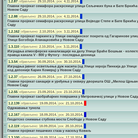
•
1.2.87
објављено:
29.10.2014.
рок:
4.11.2014.
Главни пројекат семафора раскрснице улица Сељачких буна и Бате Бркића
Новом Саду
•
1.2.88
објављено:
29.10.2014.
рок:
4.11.2014.
Главни пројекат семафора раскрснице улица Војводе Степе и Бате Бркића 
Саду
•
1.2.162
објављено:
2.10.2014.
рок:
3.11.2014.
Главни пројекат паркинга у Улици омладинског покрета од Гагаринове ули
Улице Богобоја Атанацковића у Новом Саду
•
1.3.110
објављено:
2.10.2014.
рок:
3.11.2014.
Изградња атмосферске канализације на делу Улице Браће Бошњак - колект
правца канала V - 800 у Футогу - последња деоница
•
1.3.54
објављено:
30.09.2014.
рок:
30.10.2014.
Изградња јавног осветљења дуж насипа (од Улице хероја Пинкија до Улице 
код депоније Карин Комерц) у Новом Саду
•
1.2.37
објављено:
26.09.2014.
рок:
27.10.2014.
Главни пројекат санације и уређења у оквиру дворишта ОШ „Милош Црњан
Новом Саду
•
1.2.55
објављено:
23.09.2014.
рок:
23.10.2014.
Главни пројекат саобраћајних површина у Митровачкој улици у Новом Сад
•
1.2.139
објављено:
19.09.2014.
рок:
21.10.2014.
Одржавање тунела
•
1.2.167
објављено:
18.09.2014.
рок:
20.10.2014.
Геодетско снимање стубова моста Слободе у Новом Саду
•
1.2.119
објављено:
18.09.2014.
рок:
20.10.2014.
Главни пројекат пешачких стаза у насељу Ковиљ
•
1.3.100
објављено:
16.09.2014.
рок:
17.10.2014.