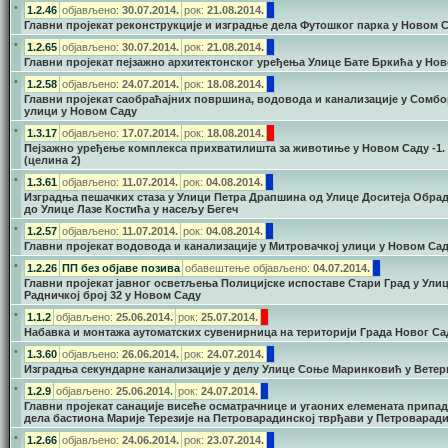
•
1.2.46
објављено:
30.07.2014.
рок:
21.08.2014.
Главни пројекат реконструкције и изградње дела Футошког парка у Новом 
•
1.2.65
објављено:
30.07.2014.
рок:
21.08.2014.
Главни пројекат пејзажно архитектонског уређења Улице Бате Бркића у Но
•
1.2.58
објављено:
24.07.2014.
рок:
18.08.2014.
Главни пројекат саобраћајних површина, водовода и канализације у Сомбо
улици у Новом Саду
•
1.3.17
објављено:
17.07.2014.
рок:
18.08.2014.
Пејзажно уређење комплекса прихватилишта за животиње у Новом Саду -1.
(целина 2)
•
1.3.61
објављено:
11.07.2014.
рок:
04.08.2014.
Изградња пешачких стаза у Улици Петра Драпшина од Улице Доситеја Обра
до Улице Лазе Костића у насељу Бегеч
•
1.2.57
објављено:
11.07.2014.
рок:
04.08.2014.
Главни пројекат водовода и канализације у Митровачкој улици у Новом Са
•
1.2.26
ПП без објаве позива
обавештење објављено:
04.07.2014.
Главни пројекат јавног осветљења Полицијске испоставе Стари Град у Ули
Радничкој број 32 у Новом Саду
•
1.1.2
објављено:
25.06.2014.
рок:
25.07.2014.
Набавка и монтажа аутоматских сувенирница на територији Града Новог Са
•
1.3.60
објављено:
26.06.2014.
рок:
24.07.2014.
Изградња секундарне канализације у делу Улице Соње Маринковић у Ветер
•
1.2.9
објављено:
25.06.2014.
рок:
24.07.2014.
Главни пројекат санације висеће осматрачнице и угаоних елемената припад
дела бастиона Марије Терезије на Петроварадинској тврђави у Петроварад
•
1.2.66
објављено:
24.06.2014.
рок:
23.07.2014.