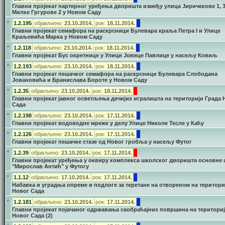
Главни пројекат партерног уређења дворишта између улица Јиричекове 1, 3,
Милке Гргурове 2 у Новом Саду
•
1.2.195
објављено:
23.10.2014.
рок:
18.11.2014.
Главни пројекат семафора на раскрсници Булевара краља Петра I и Улице
Краљевића Марка у Новом Саду
•
1.2.118
објављено:
23.10.2014.
рок:
18.11.2014.
Главни пројекат Бус окретнице у Улици Јовице Павлице у насељу Ковиљ
•
1.2.193
објављено:
23.10.2014.
рок:
18.11.2014.
Главни пројекат пешачког семафора на раскрсници Булевара Слободана
Јовановића и Бранислава Бороте у Новом Саду
•
1.2.35
објављено:
23.10.2014.
рок:
18.11.2014.
Главни пројекат јавног осветљења дечијих игралишта на територији Града 
Сада
•
1.2.198
објављено:
23.10.2014.
рок:
17.11.2014.
Главни пројекат водоводне мреже у делу Улице Николе Тесле у Каћу
•
1.2.126
објављено:
23.10.2014.
рок:
17.11.2014.
Главни пројекат пешачке стазе од Новог гробља у насељу Футог
•
1.2.39
објављено:
23.10.2014.
рок:
17.11.2014.
Главни пројекат уређења у оквиру комплекса школског дворишта основне
"Мирослав Антић" у Футогу
•
1.1.12
објављено:
17.10.2014.
рок:
17.11.2014.
Набавка и уградња опреме и подлоге за теретане на отвореном на територи
Новог Сада
•
1.2.181
објављено:
23.10.2014.
рок:
17.11.2014.
Главни пројекат појачаног одржавања саобраћајних површина на териториј
Новог Сада (2)