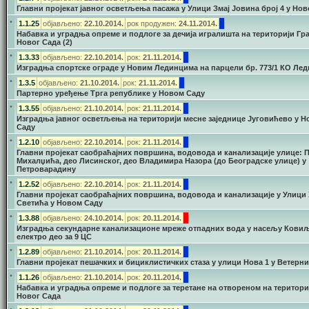
Главни пројекат јавног осветљења пасажа у Улици Змај Јовина број 4 у Но
•
1.1.25
објављено:
22.10.2014.
рок продужен:
24.11.2014.
Набавка и уградња опреме и подлоге за дечија игралишта на територији Гр
Новог Сада (2)
•
1.3.33
објављено:
22.10.2014.
рок:
21.11.2014.
Изградња спортске ограде у Новим Лединцима на парцели бр. 773/1 КО Ле
•
1.3.5
објављено:
21.10.2014.
рок:
21.11.2014.
Партерно уређење Трга републике у Новом Саду
•
1.3.55
објављено:
21.10.2014.
рок:
21.11.2014.
Изградња јавног осветљења на територији месне заједнице Југовићево у 
Саду
•
1.2.10
објављено:
22.10.2014.
рок:
21.11.2014.
Главни пројекат саобраћајних површина, водовода и канализације улице: 
Михалџића, део Лисинског, део Владимира Назора (до Београдске улице) у
Петроварадину
•
1.2.52
објављено:
22.10.2014.
рок:
21.11.2014.
Главни пројекат саобраћајних површина, водовода и канализације у Улици
Светића у Новом Саду
•
1.3.88
објављено:
24.10.2014.
рок:
20.11.2014.
Изградња секундарне канализационе мреже отпадних вода у насељу Ковиљ
електро део за 9 ЦС
•
1.2.89
објављено:
21.10.2014.
рок:
20.11.2014.
Главни пројекат пешачких и бициклистичких стаза у улици Нова 1 у Ветерн
•
1.1.26
објављено:
21.10.2014.
рок:
20.11.2014.
Набавка и уградња опреме и подлоге за теретане на отвореном на територи
Новог Сада