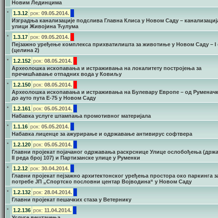
Новим Лединцима
•
1.3.12
рок:
09.05.2014.
Изградња канализације подслива Главна Клиса у Новом Саду – канализациј
улици Живојина Ћулума
•
1.3.17
рок:
09.05.2014.
Пејзажно уређење комплекса прихватилишта за животиње у Новом Саду – I
(целина 2)
•
1.2.152
рок:
08.05.2014.
Археолошка ископавања и истраживања на локалитету постројења за
пречишћавање отпадних вода у Ковиљу
•
1.2.150
рок:
08.05.2014.
Археолошка ископавања и истраживања на Булевару Европе – од Руменачк
до ауто пута Е-75 у Новом Саду
•
1.2.161
рок:
05.05.2014.
Набавка услуге штампања промотивног материјала
•
1.1.16
рок:
05.05.2014.
Набавка лиценце за ажурирање и одржавање антивирус софтвера
•
1.2.120
рок:
05.05.2014.
Главни пројекат појачаног одржавања раскрснице Улице oслобођења (држа
II реда број 107) и Партизанске улице у Руменки
•
1.2.12
рок:
30.04.2014.
Главни пројекат пејзажно архитектонског уређења простора око паркинга з
потребе ЈП „Спортско пословни центар Војводина“ у Новом Саду
•
1.2.132
рок:
28.04.2014.
Главни пројекат пешачких стаза у Ветернику
•
1.2.136
рок:
11.04.2014.
Услуге вештачења