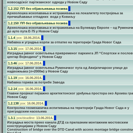
новосадског партизанског одреда у Новом Саду
•
1.2.152
ПП без објављивања позива
Археолошка ископавања и истраживања на локалитету постројења за
пречишћавање отпадних вода у Ковиљу
•
1.2.150
ПП без објављивања позива
Археолошка ископавања и истраживања на Булевару Европе – од Руменачк
до ауто пута Е-75 у Новом Саду
•
1.1.4
рок:
18.06.2014.
Набавка и уградња корпи за отпатке на територији Града Новог Сада
•
1.3.15
рок:
17.06.2014.
Изградња јавног осветљења привременог паркинга ЈП “Спортски и посло
центар Војводина“ у Новом Саду
•
1.3.46
рок:
17.06.2014.
Изградња јавног осветљења Руменачког пута од Aвијатичарске улице до
надвожњака (л=2000м) у Новом Саду
•
1.1.19
рок:
16.06.2014.
Набавка горива за потребе Завода
•
1.2.14
рок:
16.06.2014.
Главни пројекат пејзажно архитектонског уређења простора око Архива гра
Новом Саду
•
1.2.138
рок:
16.06.2014.
Контролна геомеханичка испитивања на територији Града Новог Сада и у
приградским насељима
•
1.3.1
рок/deadline:
13.06.2014.
Изградња моста преко канала ДТД са прилазним монтажним мостовским
конструкцијама у Новом Саду
Construction of bridge over the DTD Canal with access montage bridge construc