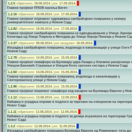
•
1.2.5
објављено:
18.08.2014.
рок:
17.09.2014.
Главни пројекат ППОВ насеља Бегеч
•
1.2.16
објављено:
18.08.2014.
рок:
17.09.2014.
Главни пројекат појачаног одржавања саобраћајних површина у оквиру
универзитетског кампуса у Новом Саду
•
1.2.82
објављено:
18.08.2014.
рок:
17.09.2014.
Главни пројекат саобраћајних површина са одводњавањем у Улици Јернеја
Копитара од Улице Ћирила и Методија до Улице Хероја Пинкија у Новом Са
•
1.3.37
објављено:
08.08.2014.
рок продужен:
16.09.2014.
Изградња саобраћајних површина, водовода и канализације у улици Олге 
Новом Саду
•
1.2.78
објављено:
14.08.2014.
рок:
15
.09.2014.
Главни пројекат семафора на Булевару цара Лазара у близини раскрснице 
Улицом Бановић Страхиње и Улицом Коло српских сестара у Новом Саду
•
1.2.50
објављено:
14.08.2014.
рок:
15
.09.2014.
Главни пројекат саобраћајних површина, водовода и канализације у
Светојованској улици у Новом Саду
•
1.2.96
објављено:
14.08.2014.
рок:
15
.09.2014.
Главни пројекат пешачког семафора код касарне на Булевару Европе у Но
•
1.1.12
објављено:
13.08.2014.
рок:
12
.09.2014.
Набавка и уградња опреме и подлоге за теретане на отвореном на територи
Новог Сада
•
1.1.11
објављено:
13.08.2014.
рок:
12
.09.2014.
Набавка и уградња опреме и подлоге за дечија игралишта на територији Гр
Новог Сада
•
1.3.2
објављено:
12.08.2014.
рок:
11
.09.2014.
Изградња саобраћајних површина Булевара Европе од Руменачког пута до