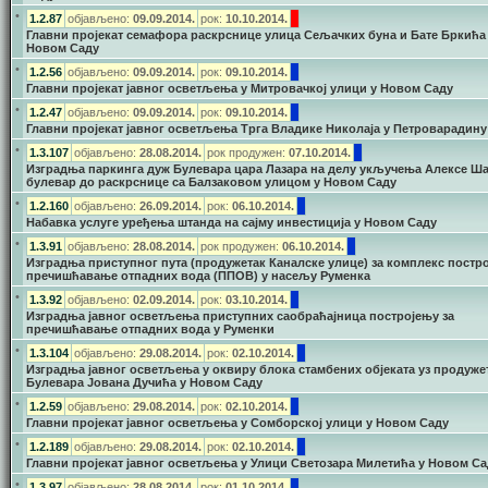
•
1.2.87
објављено:
09.09.2014.
рок:
10.10.2014.
Главни пројекат семафора раскрснице улица Сељачких буна и Бате Бркића
Новом Саду
•
1.2.56
објављено:
09.09.2014.
рок:
09.10.2014.
Главни пројекат јавног осветљења у Митровачкој улици у Новом Саду
•
1.2.47
објављено:
09.09.2014.
рок:
09.10.2014.
Главни пројекат јавног осветљења Трга Владике Николаја у Петроварадину
•
1.3.107
објављено:
28.08.2014.
рок продужен:
07.10.2014.
Изградња паркинга дуж Булевара цара Лазара на делу укључења Алексе Ша
булевар до раскрснице са Балзаковом улицом у Новом Саду
•
1.2.160
објављено:
26.09.2014.
рок:
06.10.2014.
Набавка услуге уређења штанда на сајму инвестиција у Новом Саду
•
1.3.91
објављено:
28.08.2014.
рок продужен:
06.10.2014.
Изградња приступног пута (продужетак Каналске улице) за комплекс постро
пречишћавање отпадних вода (ППОВ) у насељу Руменка
•
1.3.92
објављено:
02.09.2014.
рок:
03.10.2014.
Изградња јавног осветљења приступних саобраћајница постројењу за
пречишћавање отпадних вода у Руменки
•
1.3.104
објављено:
29.08.2014.
рок:
02.10.2014.
Изградња јавног осветљења у оквиру блока стамбених објеката уз продуже
Булевара Јована Дучића у Новом Саду
•
1.2.59
објављено:
29.08.2014.
рок:
02.10.2014.
Главни пројекат јавног осветљења у Сомборској улици у Новом Саду
•
1.2.189
објављено:
29.08.2014.
рок:
02.10.2014.
Главни пројекат јавног осветљења у Улици Светозара Милетића у Новом Са
•
1.3.97
објављено:
28.08.2014.
рок:
01.10.2014.