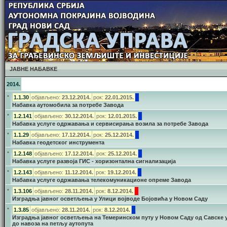
ЈАВНЕ НАБАВКЕ
2014.
•
1.1.30
објављено:
23.12.2014.
рок:
22.01.2015.
Набавка аутомобила за потребе Завода
•
1.2.141
објављено:
30.12.2014.
рок:
12.01.2015.
Набавка услуге одржавања и сервисирања возила за потребе Завода
•
1.1.29
објављено:
17.12.2014.
рок:
25.12.2014.
Набавка геодетског инструмента
•
1.2.148
објављено:
17.12.2014.
рок:
25.12.2014.
Набавка услуге развоја ГИС - хоризонтална сигнализација
•
1.2.143
објављено:
11.12.2014.
рок:
19.12.2014.
Набавка услуге одржавања телекомуникационе опреме Завода
•
1.3.106
објављено:
28.11.2014.
рок:
8.12.2014.
Изградња јавног осветљења у Улици војводе Бојовића у Новом Саду
•
1.3.85
објављено:
28.11.2014.
рок:
8.12.2014.
Изградња јавног осветљења на Темеринском путу у Новом Саду од Савске 
до навоза на петљу аутопута