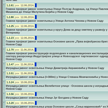
Novi Sad
•
1.2.61
рок:
12.06.2014.
Главни пројекат јавног осветљења Улице Полгар Андраша, од Улице Павле
Мишкина до Улице Милутина Бојића у Новом Саду
•
1.2.80
рок:
12.06.2014.
Главни пројекат јавног осветљења у Улици Антона Чехова у Новом Саду
•
1.2.25
рок:
12.06.2014.
Главни пројекат јавног осветљења у кругу Дома за децу ометену у развоју у
Ветернику
•
1.2.23
рок:
12.06.2014.
Главни пројекат јавног осветљења Основне школе „Прва војвођанска бриг
Новом Саду
•
1.2.70
рок:
11.06.2014.
Главни пројекат реконструкције водоводних и канализационих инсталација
сектору раскрснице Индустријске улице и Новосадског партизанског одред
Новом Саду
•
1.3.47
рок:
11.06.2014.
Изградња јавног осветљења Улице Димитрија Аврамовића у Новом Саду
•
1.3.51
рок:
11.06.2014.
Изградња јавног осветљења (l=300m) у Улици Стевана Момчиловића у Нов
•
1.3.24
рок:
10.06.2014.
Изградња јавног осветљења Велебитске улице - Основна школа у изградњи
Новом Саду
•
1.3.56
рок:
10.06.2014.
Изградња јавног осветљења Улице Југ Богдана у Новом Саду
•
1.3.20
рок:
10.06.2014.
Изградња јавног осветљења улаза Основне школе „Соња маринковић“ из 