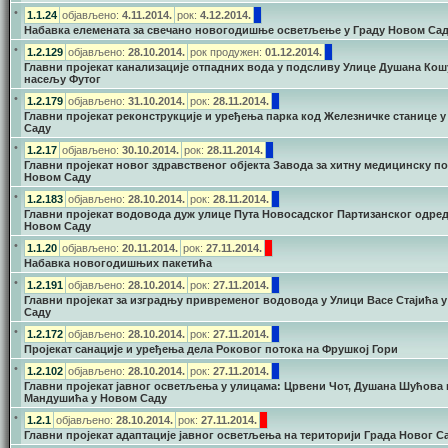
•
1.1.24
објављено:
4.11.2014.
рок:
4.12.2014.
Набавка елемената за свечано новогодишње осветљење у Граду Новом Са
•
1.2.129
објављено:
28.10.2014.
рок продужен:
01.12.2014.
Главни пројекат канализације отпадних вода у подсливу Улице Душана Кош
насељу Футог
•
1.2.179
објављено:
31.10.2014.
рок:
28.11.2014.
Главни пројекат реконструкције и уређења парка код Железничке станице 
Саду
•
1.2.17
објављено:
30.10.2014.
рок:
28.11.2014.
Главни пројекат новог здравственог објекта Завода за хитну медицинску п
Новом Саду
•
1.2.183
објављено:
28.10.2014.
рок:
28.11.2014.
Главни пројекат водовода дуж улице Пута Новосадског Партизанског одред
Новом Саду
•
1.1.20
објављено:
20.11.2014.
рок:
27.11.2014.
Набавка новогодишњих пакетића
•
1.2.191
објављено:
28.10.2014.
рок:
27.11.2014.
Главни пројекат за изградњу привременог водовода у Улици Васе Стајића 
Саду
•
1.2.172
објављено:
28.10.2014.
рок:
27.11.2014.
Пројекат санације и уређења дела Роковог потока на Фрушкој Гори
•
1.2.102
објављено:
28.10.2014.
рок:
27.11.2014.
Главни пројекат јавног осветљења у улицама: Црвени Чот, Душана Шућова 
Мандушића у Новом Саду
•
1.2.1
објављено:
28.10.2014.
рок:
27.11.2014.
Главни пројекат адаптације јавног осветљења на територији Града Новог С