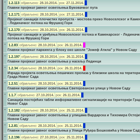
•
1.2.113
објављено:
28.10.2014.
рок:
27.11.2014.
Главни пројекат јавног осветљења Буковачког пута
•
1.2.171
објављено:
28.10.2014.
рок:
27.11.2014.
Пројекат санације плочастих пропуста - мостова преко Новоселског и Каме
- Лединачког потока на Фрушкој Гори
•
1.2.170
објављено:
28.10.2014.
рок:
26.11.2014.
Пројекат санације и уређења Новоселског потока и Каменарског - Лединачк
потока на Фрушкој Гори
•
1.2.83
објављено:
28.10.2014.
рок:
26.11.2014.
Главни пројекат паркинга у блоку око школе "Јожеф Атила" у Новом Саду
•
1.2.197
објављено:
28.10.2014.
рок:
26.11.2014.
Главни пројекат јавног осветљења у насељу Лединци
•
1.2.34
објављено:
28.10.2014.
рок:
26.11.2014.
Израда пројекта осветљења пешачких прелаза у близини школа на територи
Града Новог Сада
•
1.2.51
објављено:
28.10.2014.
рок:
26.11.2014.
Главни пројекат јавног осветљења Светојованске улице у Новом Саду
•
1.1.7
објављено:
27.10.2014.
рок:
26.11.2014.
Санација постојећих табли информативне сигнализације на територији Гра
Новог Сада
•
1.2.182
објављено:
28.10.2014.
рок:
25.11.2014.
Главни пројекат јавног осветљења у улицама Вардарска и Тихомира Остоји
Новом Саду
•
1.2.81
објављено:
28.10.2014.
рок:
25.11.2014.
Главни пројекат јавног осветљења у Улици Руђера Бошковића у Новом Сад
•
1.2.196
објављено:
27.10.2014.
рок:
25.11.2014.