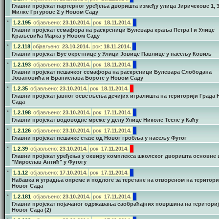
Главни пројекат партерног уређења дворишта између улица Јиричекове 1, 3,
Милке Гргурове 2 у Новом Саду
•
1.2.195
објављено:
23.10.2014.
рок:
18.11.2014.
Главни пројекат семафора на раскрсници Булевара краља Петра I и Улице
Краљевића Марка у Новом Саду
•
1.2.118
објављено:
23.10.2014.
рок:
18.11.2014.
Главни пројекат Бус окретнице у Улици Јовице Павлице у насељу Ковиљ
•
1.2.193
објављено:
23.10.2014.
рок:
18.11.2014.
Главни пројекат пешачког семафора на раскрсници Булевара Слободана
Јовановића и Бранислава Бороте у Новом Саду
•
1.2.35
објављено:
23.10.2014.
рок:
18.11.2014.
Главни пројекат јавног осветљења дечијих игралишта на територији Града 
Сада
•
1.2.198
објављено:
23.10.2014.
рок:
17.11.2014.
Главни пројекат водоводне мреже у делу Улице Николе Тесле у Каћу
•
1.2.126
објављено:
23.10.2014.
рок:
17.11.2014.
Главни пројекат пешачке стазе од Новог гробља у насељу Футог
•
1.2.39
објављено:
23.10.2014.
рок:
17.11.2014.
Главни пројекат уређења у оквиру комплекса школског дворишта основне
"Мирослав Антић" у Футогу
•
1.1.12
објављено:
17.10.2014.
рок:
17.11.2014.
Набавка и уградња опреме и подлоге за теретане на отвореном на територи
Новог Сада
•
1.2.181
објављено:
23.10.2014.
рок:
17.11.2014.
Главни пројекат појачаног одржавања саобраћајних површина на териториј
Новог Сада (2)