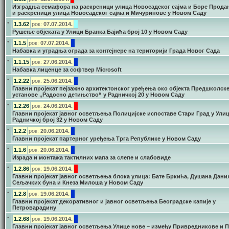
Изградња семафора на раскрсници улица Новосадског сајма и Боре Прода
и раскрсници улица Новосадског сајма и Мичуринове у Новом Саду
•
1.3.62
рок:
07.07.2014.
Рушење објеката у Улици Бранка Бајића број 10 у Новом Саду
•
1.1.5
рок:
07.07.2014.
Набавка и уградња ограда за контејнере на територији Града Новог Сада
•
1.1.15
рок:
27.06.2014.
Набавка лиценце за софтвер Microsoft
•
1.2.22
рок:
25.06.2014.
Главни пројекат пејзажно архитектонског уређења око објекта Предшколск
установе „Радосно детињство“ у Радничкој 20 у Новом Саду
•
1.2.26
рок:
24.06.2014.
Главни пројекат јавног осветљења Полицијске испоставе Стари Град у Ули
Радничкој број 32 у Новом Саду
•
1.2.2
рок:
20.06.2014.
Главни пројекат партерног уређења Трга Републике у Новом Саду
•
1.1.6
рок:
20.06.2014.
Израда и монтажа тактилних мапа за слепе и слабовиде
•
1.2.86
рок:
19.06.2014.
Главни пројекат јавног осветљења блока улица: Бате Бркића, Душана Дани
Сељачких буна и Кнеза Милоша у Новом Саду
•
1.2.8
рок:
19.06.2014.
Главни пројекат декоративног и јавног осветљења Београдске капије у
Петроварадину
•
1.2.68
рок:
19.06.2014.
Главни пројекат јавног осветљења Улице нове – између Привредникове и П