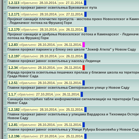
•
1.2.113
објављено:
28.10.2014.
рок:
27.11.2014.
Главни пројекат јавног осветљења Буковачког пута
•
1.2.171
објављено:
28.10.2014.
рок:
27.11.2014.
Пројекат санације плочастих пропуста - мостова преко Новоселског и Каме
- Лединачког потока на Фрушкој Гори
•
1.2.170
објављено:
28.10.2014.
рок:
26.11.2014.
Пројекат санације и уређења Новоселског потока и Каменарског - Лединачк
потока на Фрушкој Гори
•
1.2.83
објављено:
28.10.2014.
рок:
26.11.2014.
Главни пројекат паркинга у блоку око школе "Јожеф Атила" у Новом Саду
•
1.2.197
објављено:
28.10.2014.
рок:
26.11.2014.
Главни пројекат јавног осветљења у насељу Лединци
•
1.2.34
објављено:
28.10.2014.
рок:
26.11.2014.
Израда пројекта осветљења пешачких прелаза у близини школа на територи
Града Новог Сада
•
1.2.51
објављено:
28.10.2014.
рок:
26.11.2014.
Главни пројекат јавног осветљења Светојованске улице у Новом Саду
•
1.1.7
објављено:
27.10.2014.
рок:
26.11.2014.
Санација постојећих табли информативне сигнализације на територији Гра
Новог Сада
•
1.2.182
објављено:
28.10.2014.
рок:
25.11.2014.
Главни пројекат јавног осветљења у улицама Вардарска и Тихомира Остоји
Новом Саду
•
1.2.81
објављено:
28.10.2014.
рок:
25.11.2014.
Главни пројекат јавног осветљења у Улици Руђера Бошковића у Новом Сад
•
1.2.196
објављено:
27.10.2014.
рок:
25.11.2014.