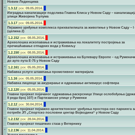
Новим Лединцима
•
1.3.12
рок:
09.05.2014.
Изградња канализације подслива Главна Клиса у Новом Саду – канализациј
улици Живојина Ћулума
•
1.3.17
рок:
09.05.2014.
Пејзажно уређење комплекса прихватилишта за животиње у Новом Саду – I
(целина 2)
•
1.2.152
рок:
08.05.2014.
Археолошка ископавања и истраживања на локалитету постројења за
пречишћавање отпадних вода у Ковиљу
•
1.2.150
рок:
08.05.2014.
Археолошка ископавања и истраживања на Булевару Европе – од Руменачк
до ауто пута Е-75 у Новом Саду
•
1.2.161
рок:
05.05.2014.
Набавка услуге штампања промотивног материјала
•
1.1.16
рок:
05.05.2014.
Набавка лиценце за ажурирање и одржавање антивирус софтвера
•
1.2.120
рок:
05.05.2014.
Главни пројекат појачаног одржавања раскрснице Улице oслобођења (држа
II реда број 107) и Партизанске улице у Руменки
•
1.2.12
рок:
30.04.2014.
Главни пројекат пејзажно архитектонског уређења простора око паркинга з
потребе ЈП „Спортско пословни центар Војводина“ у Новом Саду
•
1.2.132
рок:
28.04.2014.
Главни пројекат пешачких стаза у Ветернику
•
1.2.136
рок:
11.04.2014.
Услуге вештачења