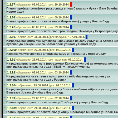
•
1.2.87
објављено:
09.09.2014.
рок:
10.10.2014.
Главни пројекат семафора раскрснице улица Сељачких буна и Бате Бркића
Новом Саду
•
1.2.56
објављено:
09.09.2014.
рок:
09.10.2014.
Главни пројекат јавног осветљења у Митровачкој улици у Новом Саду
•
1.2.47
објављено:
09.09.2014.
рок:
09.10.2014.
Главни пројекат јавног осветљења Трга Владике Николаја у Петроварадину
•
1.3.107
објављено:
28.08.2014.
рок продужен:
07.10.2014.
Изградња паркинга дуж Булевара цара Лазара на делу укључења Алексе Ша
булевар до раскрснице са Балзаковом улицом у Новом Саду
•
1.2.160
објављено:
26.09.2014.
рок:
06.10.2014.
Набавка услуге уређења штанда на сајму инвестиција у Новом Саду
•
1.3.91
објављено:
28.08.2014.
рок продужен:
06.10.2014.
Изградња приступног пута (продужетак Каналске улице) за комплекс постро
пречишћавање отпадних вода (ППОВ) у насељу Руменка
•
1.3.92
објављено:
02.09.2014.
рок:
03.10.2014.
Изградња јавног осветљења приступних саобраћајница постројењу за
пречишћавање отпадних вода у Руменки
•
1.3.104
објављено:
29.08.2014.
рок:
02.10.2014.
Изградња јавног осветљења у оквиру блока стамбених објеката уз продуже
Булевара Јована Дучића у Новом Саду
•
1.2.59
објављено:
29.08.2014.
рок:
02.10.2014.
Главни пројекат јавног осветљења у Сомборској улици у Новом Саду
•
1.2.189
објављено:
29.08.2014.
рок:
02.10.2014.
Главни пројекат јавног осветљења у Улици Светозара Милетића у Новом Са
•
1.3.97
објављено:
28.08.2014.
рок:
01.10.2014.