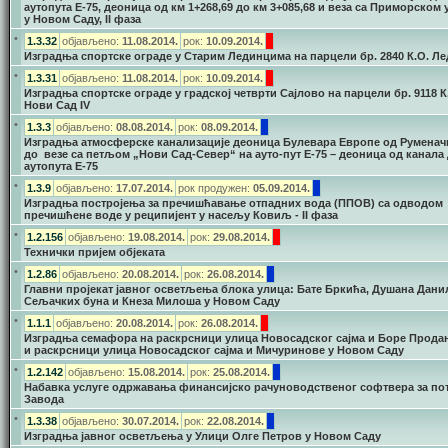
аутопута Е-75, деоница од км 1+268,69 до км 3+085,68 и веза са Приморском
у Новом Саду, II фаза
•
1.3.32
објављено:
11.08.2014.
рок:
1
0.09.2014.
Изградња спортске ограде у Старим Лединцима на парцели бр. 2840 К.О. Л
•
1.3.31
објављено:
11.08.2014.
рок:
1
0.09.2014.
Изградња спортске ограде у градској четврти Сајлово на парцели бр. 9118 К
Нови Сад IV
•
1.3.3
објављено:
08.08.2014.
рок:
08.09.2014.
Изградња атмосферске канализације деоница Булевара Европе од Руменачк
до везе са петљом „Нови Сад-Север“ на ауто-пут Е-75 – деоница од канала
аутопута Е-75
•
1.3.9
објављено:
17.07.2014.
рок продужен:
05.09.2014.
Изградња постројења за пречишћавање отпадних вода (ППОВ) са одводом
пречишћене воде у реципијент у насељу Ковиљ - II фаза
•
1.2.156
објављено:
19.08.2014.
рок:
29.08.2014.
Технички пријем објеката
•
1.2.86
објављено:
20.08.2014.
рок:
26.08.2014.
Главни пројекат јавног осветљења блока улица: Бате Бркића, Душана Дани
Сељачких буна и Кнеза Милоша у Новом Саду
•
1.1.1
објављено:
20.08.2014.
рок:
26.08.2014.
Изградња семафора на раскрсници улица Новосадског сајма и Боре Прода
и раскрсници улица Новосадског сајма и Мичуринове у Новом Саду
•
1.2.142
објављено:
15.08.2014.
рок:
25.08.2014.
Набавка услуге одржавања финансијско рачуноводственог софтвера за по
Завода
•
1.3.38
објављено:
30.07.2014.
рок:
22.08.2014.
Изградња јавног осветљења у Улици Олге Петров у Новом Саду