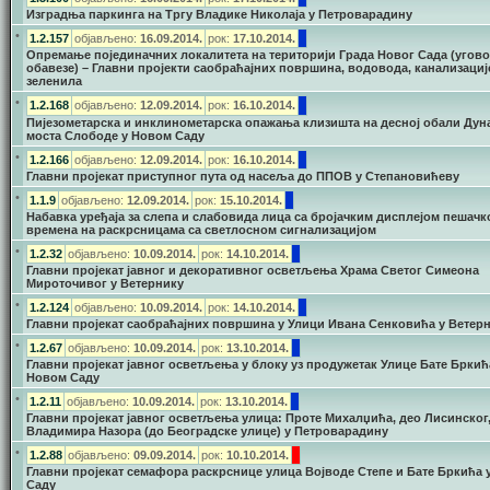
Изградња паркинга на Тргу Владике Николаја у Петроварадину
•
1.2.157
објављено:
16.09.2014.
рок:
17.10.2014.
Опремање појединачних локалитета на територији Града Новог Сада (угов
обавезе) – Главни пројекти саобраћајних површина, водовода, канализациј
зеленила
•
1.2.168
објављено:
12.09.2014.
рок:
16.10.2014.
Пијезометарска и инклинометарска опажања клизишта на десној обали Дун
моста Слободе у Новом Саду
•
1.2.166
објављено:
12.09.2014.
рок:
16.10.2014.
Главни пројекат приступног пута од насеља до ППОВ у Степановићеву
•
1.1.9
објављено:
12.09.2014.
рок:
15.10.2014.
Набавка уређаја за слепа и слабовида лица са бројачким дисплејом пешачк
времена на раскрсницама са светлосном сигнализацијом
•
1.2.32
објављено:
10.09.2014.
рок:
14.10.2014.
Главни пројекат јавног и декоративног осветљења Храма Светог Симеона
Мироточивог у Ветернику
•
1.2.124
објављено:
10.09.2014.
рок:
14.10.2014.
Главни пројекат саобраћајних површина у Улици Ивана Сенковића у Ветер
•
1.2.67
објављено:
10.09.2014.
рок:
13.10.2014.
Главни пројекат јавног осветљења у блоку уз продужетак Улице Бате Бркић
Новом Саду
•
1.2.11
објављено:
10.09.2014.
рок:
13.10.2014.
Главни пројекат јавног осветљења улица: Проте Михалџића, део Лисинског
Владимира Назора (до Београдске улице) у Петроварадину
•
1.2.88
објављено:
09.09.2014.
рок:
10.10.2014.
Главни пројекат семафора раскрснице улица Војводе Степе и Бате Бркића 
Саду