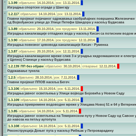
•
1.3.99
објављено:
14.10.2014.
рок:
13.11.2014.
Изградња спортске ограде у Шангају
•
1.2.117
објављено:
14.10.2014.
рок:
13.11.2014.
Главни пројекат појачаног одржавања саобраћајних површина Железничке
од Војвођанске улице до Улице Петефи Шандора у насељу Будисава
•
1.3.89
објављено:
20.10.2014.
рок продужен:
13.11.2014.
Изградња канализације отпадних вода у насељу Кисач са потисним водом 
•
1.3.90
објављено:
17.10.2014.
рок продужен:
12.11.2014.
Изградња повезног цевовода канализације Кисач - Руменка
•
1.3.87
објављено:
20.10.2014.
рок:
12.11.2014.
Изградња канализационе мреже слив 3 и уградња хидромашинске и елект
у Црпној Станици у насељу Будисава
•
1.2.139
ПП без објаве
објављено:
30.10.2014.
отварање:
12.11.2014.
Одржавање тунела
•
1.2.5
објављено:
28.10.2014.
рок:
7.11.2014.
Главни пројекат ППОВ насеља Бегеч
•
1.3.106
објављено:
15.10.2014.
рок:
6.11.2014.
Изградња јавног осветљења у Улици војводе Бојовића у Новом Саду
•
1.3.109
објављено:
14.10.2014.
рок:
5.11.2014.
Изградња привремене водоводне мреже у Улицама Новој 51 и 64 у Ветерни
•
1.3.85
објављено:
14.10.2014.
рок:
5.11.2014.
Изградња јавног осветљења на Темеринском путу у Новом Саду од Савске 
до навоза на петљу аутопута
•
1.3.108
објављено:
14.10.2014.
рок:
5.11.2014.
Реконструкција Доњег пута у насељу Рибњак у Петроварадину