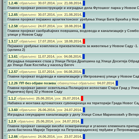
•
1.2.46
објављено:
30.07.2014.
рок:
21.08.2014.
Главни пројекат реконструкције и изградње дела Футошког парка у Новом 
•
1.2.65
објављено:
30.07.2014.
рок:
21.08.2014.
Главни пројекат пејзажно архитектонског уређења Улице Бате Бркића у Но
•
1.2.58
објављено:
24.07.2014.
рок:
18.08.2014.
Главни пројекат саобраћајних површина, водовода и канализације у Сомбо
улици у Новом Саду
•
1.3.17
објављено:
17.07.2014.
рок:
18.08.2014.
Пејзажно уређење комплекса прихватилишта за животиње у Новом Саду -1.
(целина 2)
•
1.3.61
објављено:
11.07.2014.
рок:
04.08.2014.
Изградња пешачких стаза у Улици Петра Драпшина од Улице Доситеја Обра
до Улице Лазе Костића у насељу Бегеч
•
1.2.57
објављено:
11.07.2014.
рок:
04.08.2014.
Главни пројекат водовода и канализације у Митровачкој улици у Новом Са
•
1.2.26
ПП без објаве позива
обавештење објављено:
04.07.2014.
Главни пројекат јавног осветљења Полицијске испоставе Стари Град у Ули
Радничкој број 32 у Новом Саду
•
1.1.2
објављено:
25.06.2014.
рок:
25.07.2014.
Набавка и монтажа аутоматских сувенирница на територији Града Новог Са
•
1.3.60
објављено:
26.06.2014.
рок:
24.07.2014.
Изградња секундарне канализације у делу Улице Соње Маринковић у Ветер
•
1.2.9
објављено:
25.06.2014.
рок:
24.07.2014.
Главни пројекат санације висеће осматрачнице и угаоних елемената припад
дела бастиона Марије Терезије на Петроварадинској тврђави у Петроварад
•
1.2.66
објављено:
24.06.2014.
рок:
23.07.2014.