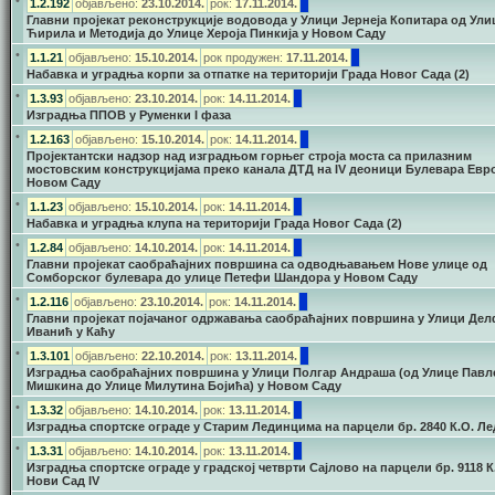
•
1.2.192
објављено:
23.10.2014.
рок:
17.11.2014.
Главни пројекат реконструкције водовода у Улици Јернеја Копитара од Ули
Ћирила и Методија до Улице Хероја Пинкија у Новом Саду
•
1.1.21
објављено:
15.10.2014.
рок продужен:
17.11.2014.
Набавка и уградња корпи за отпатке на територији Града Новог Сада (2)
•
1.3.93
објављено:
23.10.2014.
рок:
14.11.2014.
Изградња ППОВ у Руменки I фаза
•
1.2.163
објављено:
15.10.2014.
рок:
14.11.2014.
Пројектантски надзор над изградњом горњег строја моста са прилазним
мостовским конструкцијама преко канала ДТД на IV деоници Булевара Евр
Новом Саду
•
1.1.23
објављено:
15.10.2014.
рок:
14.11.2014.
Набавка и уградња клупа на територији Града Новог Сада (2)
•
1.2.84
објављено:
14.10.2014.
рок:
14.11.2014.
Главни пројекат саобраћајних површина са одводњавањем Нове улице од
Сомборског булевара до улице Петефи Шандора у Новом Саду
•
1.2.116
објављено:
23.10.2014.
рок:
14.11.2014.
Главни пројекат појачаног одржавања саобраћајних површина у Улици Де
Иванић у Каћу
•
1.3.101
објављено:
22.10.2014.
рок:
13.11.2014.
Изградња саобраћајних површина у Улици Полгар Андраша (од Улице Павл
Мишкина до Улице Милутина Бојића) у Новом Саду
•
1.3.32
објављено:
14.10.2014.
рок:
13.11.2014.
Изградња спортске ограде у Старим Лединцима на парцели бр. 2840 К.О. Л
•
1.3.31
објављено:
14.10.2014.
рок:
13.11.2014.
Изградња спортске ограде у градској четврти Сајлово на парцели бр. 9118 К
Нови Сад IV