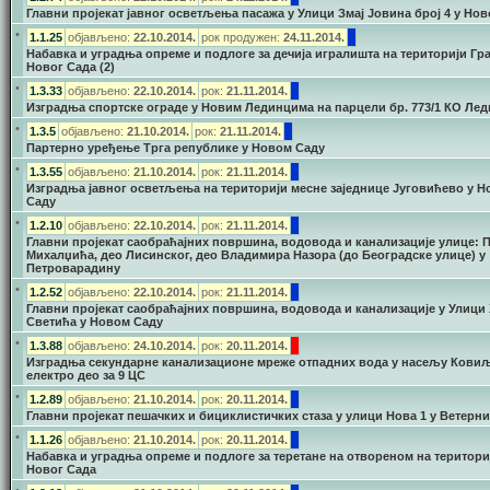
Главни пројекат јавног осветљења пасажа у Улици Змај Јовина број 4 у Но
•
1.1.25
објављено:
22.10.2014.
рок продужен:
24.11.2014.
Набавка и уградња опреме и подлоге за дечија игралишта на територији Гр
Новог Сада (2)
•
1.3.33
објављено:
22.10.2014.
рок:
21.11.2014.
Изградња спортске ограде у Новим Лединцима на парцели бр. 773/1 КО Ле
•
1.3.5
објављено:
21.10.2014.
рок:
21.11.2014.
Партерно уређење Трга републике у Новом Саду
•
1.3.55
објављено:
21.10.2014.
рок:
21.11.2014.
Изградња јавног осветљења на територији месне заједнице Југовићево у 
Саду
•
1.2.10
објављено:
22.10.2014.
рок:
21.11.2014.
Главни пројекат саобраћајних површина, водовода и канализације улице: 
Михалџића, део Лисинског, део Владимира Назора (до Београдске улице) у
Петроварадину
•
1.2.52
објављено:
22.10.2014.
рок:
21.11.2014.
Главни пројекат саобраћајних површина, водовода и канализације у Улици
Светића у Новом Саду
•
1.3.88
објављено:
24.10.2014.
рок:
20.11.2014.
Изградња секундарне канализационе мреже отпадних вода у насељу Ковиљ
електро део за 9 ЦС
•
1.2.89
објављено:
21.10.2014.
рок:
20.11.2014.
Главни пројекат пешачких и бициклистичких стаза у улици Нова 1 у Ветерн
•
1.1.26
објављено:
21.10.2014.
рок:
20.11.2014.
Набавка и уградња опреме и подлоге за теретане на отвореном на територи
Новог Сада