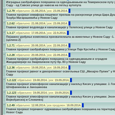
Изградња саобраћајних површина са одводњавањем на Темеринском путу 
Саду - од Савске улице до навоза на петљу аутопута
•
1.2.79
објављено:
21.08.2014.
рок:
23.09
.2014.
Главни пројекат семафора пешачког прелаза на раскрсници улица Цара Ду
Ђорђа Магарашевића у Новом Саду
•
1.2.62
објављено:
21.08.2014.
рок:
23.09
.2014.
Главни пројекат водовода и канализације у Телепској улици у Новом Саду
•
1.3.17
објављено:
17.09.2014.
рок:
22.9.2014.
Пејзажно уређење комплекса прихватилишта за животиње у Новом Саду -1.
(целина 2)
•
1.2.71
објављено:
20.08.2014.
рок:
22.09
.2014.
Главни пројекат саобраћајних површина у Улици Паје Крстића у Новом Сад
•
1.2.28
објављено:
20.08.2014.
рок:
22.09
.2014.
Главни пројекат саобраћајних површина са одводњавањем и оградом
Жандармерије на Змајевачком путу бр. 83 у Новом Саду
•
1.2.36
објављено:
19.08.2014.
рок:
19.09.2014.
Главни пројекат јавног и декоративног осветљења СШ ,,Михајло Пупин'' у 
Саду
•
1.2.122
објављено:
19.08.2014.
рок:
19.09.2014.
Главни пројекат атмосферске канализације у насељу Кисач у улицама: Ј. Го
Штефаникова и Јаношикова
•
1.2.123
објављено:
19.08.2014.
рок:
19.09.2014.
Главни пројекат атмосферске канализације у насељу Кисач у улицама: Јесен
Војвођанској и Словачкој
•
1.2.49
објављено:
12.08.2014.
рок продужен:
18
.09.2014.
Главни пројекат појачаног одржавања саобраћајних површина на териториј
Новог Сада