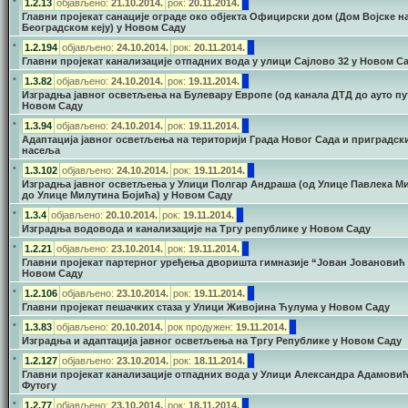
•
1.2.13
објављено:
21.10.2014.
рок:
20.11.2014.
Главни пројекат санације ограде око објекта Официрски дом (Дом Војске н
Београдском кеју) у Новом Саду
•
1.2.194
објављено:
24.10.2014.
рок:
20.11.2014.
Главни пројекат канализације отпадних вода у улици Сајлово 32 у Новом С
•
1.3.82
објављено:
24.10.2014.
рок:
19.11.2014.
Изградња јавног осветљења на Булевару Европе (од канала ДТД до ауто пут
Новом Саду
•
1.3.94
објављено:
24.10.2014.
рок:
19.11.2014.
Адаптација јавног осветљења на територији Града Новог Сада и приградск
насеља
•
1.3.102
објављено:
24.10.2014.
рок:
19.11.2014.
Изградња јавног осветљења у Улици Полгар Андраша (од Улице Павлека М
до Улице Милутина Бојића) у Новом Саду
•
1.3.4
објављено:
20.10.2014.
рок:
19.11.2014.
Изградња водовода и канализације на Тргу републике у Новом Саду
•
1.2.21
објављено:
23.10.2014.
рок:
19.11.2014.
Главни пројекат партерног уређења дворишта гимназије “Јован Јовановић 
Новом Саду
•
1.2.106
објављено:
23.10.2014.
рок:
19.11.2014.
Главни пројекат пешачких стаза у Улици Живојина Ћулума у Новом Саду
•
1.3.83
објављено:
20.10.2014.
рок продужен:
19.11.2014.
Изградња и адаптација јавног осветљења на Тргу Републике у Новом Саду
•
1.2.127
објављено:
23.10.2014.
рок:
18.11.2014.
Главни пројекат канализације отпадних вода у Улици Александра Адамовић
Футогу
•
1.2.77
објављено:
23.10.2014.
рок:
18.11.2014.