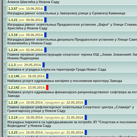
Алексе Шантића у Новом Саду
•
1.3.57
рок:
10.06.2014.
Изградња јавног осветљења у Јаворовој улици у Сремској Каменици
•
1.3.21
рок:
09.06.2014.
Изградња јавног осветљења Предшколске установе „Бајка“ у Улици Стеван
Христића у Новом Саду
•
1.3.19
рок:
09.06.2014.
Изградња јавног осветљења дворишта Предшколске установе у Улици Саве
Ковачевића у Новом Саду
•
1.2.24
рок:
02.06.2014.
Главни пројекат реконструкције спортског терена ОШ ,,Јован Јовановић Зма
Новим Лединцима
•
1.1.3
рок:
29.05.2014.
Набавка и уградња клупа на територији Града Новог Сада
•
1.2.145
рок:
26.05.2014.
Набавка услуге одржавања хигијене у пословном простору Завода
•
1.2.142
рок:
23.05.2014.
Набавка услуге одржавања финансијско рачуноводственог софтвера за по
Завода
•
1.2.18
рок:
19.05.2014.
продужен до:
22.05.2014.
Главни пројекат рефлекторског осветљења Спортског центра „Славија“ у
Граничарској улици у Новом Саду
•
1.3.14
рок:
16.05.2014.
продужен до:
21.05.2014.
Изградња паркинга са одводњавањем за потребе ЈП "Спортски и пословни
Војводина" у Новом Саду
•
1.3.23
рок:
16.05.2014.
продужен до:
21.05.2014.