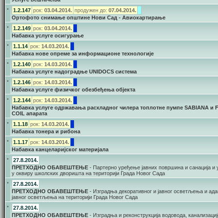
•
1.2.147
рок:
03.04.2014.
продужен до:
07.04.2014.
Ортофото снимање општине Нови Сад - Авиокартирање
•
1.2.149
рок:
03.04.2014.
Набавка услуге осигурање
•
1.1.14
рок:
14.03.2014.
Набавка нове опреме за информационе технологије
•
1.2.140
рок:
14.03.2014.
Набавка услуге надоградње UNIDOCS система
•
1.2.146
рок:
14.03.2014.
Набавка услуге физичког обезбеђења објекта
•
1.2.144
рок:
14.03.2014.
Набавка услуге одржавања расхладног чилера топлотне пумпе SABIANA и 
COIL апарата
•
1.1.18
рок:
14.03.2014.
Набавка тонера и рибона
•
1.1.17
рок:
14.03.2014.
Набавка канцеларијског материјала
•
27.8.2014.
ПРЕТХОДНО ОБАВЕШТЕЊЕ
- Партерно уређење јавних површина и санација и
у оквиру школских дворишта на територији Града Новог Сада
•
27.8.2014.
ПРЕТХОДНО ОБАВЕШТЕЊЕ
- Изградња декоративног и јавног осветљења и ада
јавног осветљења на територији Града Новог Сада
•
27.8.2014.
ПРЕТХОДНО ОБАВЕШТЕЊЕ
- Изградња и реконструкција водовода, канализациј