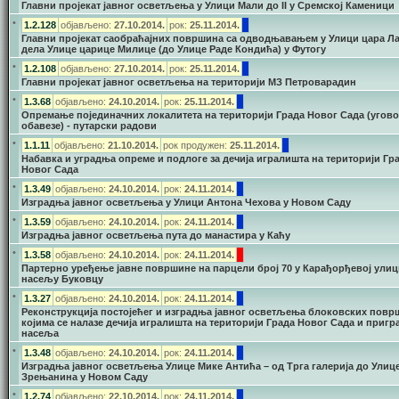
Главни пројекат јавног осветљења у Улици Мали до II у Сремској Каменици
•
1.2.128
објављено:
27.10.2014.
рок:
25.11.2014.
Главни пројекат саобраћајних површина са одводњавањем у Улици цара Ла
дела Улице царице Милице (до Улице Раде Кондића) у Футогу
•
1.2.108
објављено:
27.10.2014.
рок:
25.11.2014.
Главни пројекат јавног осветљења на територији МЗ Петроварадин
•
1.3.68
објављено:
24.10.2014.
рок:
25.11.2014.
Oпремањe појединачних локалитета на територији Града Новог Сада (угов
обавезе) - путарски радови
•
1.1.11
објављено:
21.10.2014.
рок продужен:
25.11.2014.
Набавка и уградња опреме и подлоге за дечија игралишта на територији Гр
Новог Сада
•
1.3.49
објављено:
24.10.2014.
рок:
24.11.2014.
Изградња јавног осветљења у Улици Антона Чехова у Новом Саду
•
1.3.59
објављено:
24.10.2014.
рок:
24.11.2014.
Изградња јавног осветљења пута до манастира у Каћу
•
1.3.58
објављено:
24.10.2014.
рок:
24.11.2014.
Партерно уређење јавне површине на парцели број 70 у Карађорђевој улиц
насељу Буковцу
•
1.3.27
објављено:
24.10.2014.
рок:
24.11.2014.
Реконструкција постојећег и изградња јавног осветљења блоковских повр
којима се налазе дечија игралишта на територији Града Новог Сада и пригр
насеља
•
1.3.48
објављено:
24.10.2014.
рок:
24.11.2014.
Изградња јавног осветљења Улице Мике Антића – од Трга галерија до Улиц
Зрењанина у Новом Саду
•
1.2.74
објављено:
22.10.2014.
рок:
24.11.2014.