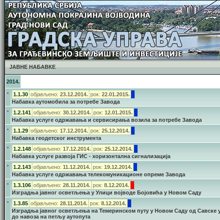
ЈАВНЕ НАБАВКЕ
2014.
•
1.1.30
објављено:
23.12.2014.
рок:
22.01.2015.
Набавка аутомобила за потребе Завода
•
1.2.141
објављено:
30.12.2014.
рок:
12.01.2015.
Набавка услуге одржавања и сервисирања возила за потребе Завода
•
1.1.29
објављено:
17.12.2014.
рок:
25.12.2014.
Набавка геодетског инструмента
•
1.2.148
објављено:
17.12.2014.
рок:
25.12.2014.
Набавка услуге развоја ГИС - хоризонтална сигнализација
•
1.2.143
објављено:
11.12.2014.
рок:
19.12.2014.
Набавка услуге одржавања телекомуникационе опреме Завода
•
1.3.106
објављено:
28.11.2014.
рок:
8.12.2014.
Изградња јавног осветљења у Улици војводе Бојовића у Новом Саду
•
1.3.85
објављено:
28.11.2014.
рок:
8.12.2014.
Изградња јавног осветљења на Темеринском путу у Новом Саду од Савске 
до навоза на петљу аутопута