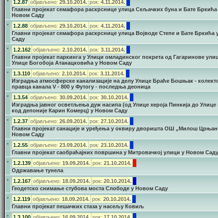
•
1.2.87
објављено:
29.10.2014.
рок:
4.11.2014.
Главни пројекат семафора раскрснице улица Сељачких буна и Бате Бркића
Новом Саду
•
1.2.88
објављено:
29.10.2014.
рок:
4.11.2014.
Главни пројекат семафора раскрснице улица Војводе Степе и Бате Бркића 
Саду
•
1.2.162
објављено:
2.10.2014.
рок:
3.11.2014.
Главни пројекат паркинга у Улици омладинског покрета од Гагаринове ули
Улице Богобоја Атанацковића у Новом Саду
•
1.3.110
објављено:
2.10.2014.
рок:
3.11.2014.
Изградња атмосферске канализације на делу Улице Браће Бошњак - колект
правца канала V - 800 у Футогу - последња деоница
•
1.3.54
објављено:
30.09.2014.
рок:
30.10.2014.
Изградња јавног осветљења дуж насипа (од Улице хероја Пинкија до Улице 
код депоније Карин Комерц) у Новом Саду
•
1.2.37
објављено:
26.09.2014.
рок:
27.10.2014.
Главни пројекат санације и уређења у оквиру дворишта ОШ „Милош Црњан
Новом Саду
•
1.2.55
објављено:
23.09.2014.
рок:
23.10.2014.
Главни пројекат саобраћајних површина у Митровачкој улици у Новом Сад
•
1.2.139
објављено:
19.09.2014.
рок:
21.10.2014.
Одржавање тунела
•
1.2.167
објављено:
18.09.2014.
рок:
20.10.2014.
Геодетско снимање стубова моста Слободе у Новом Саду
•
1.2.119
објављено:
18.09.2014.
рок:
20.10.2014.
Главни пројекат пешачких стаза у насељу Ковиљ
•
1.3.100
објављено:
16.09.2014.
рок:
17.10.2014.