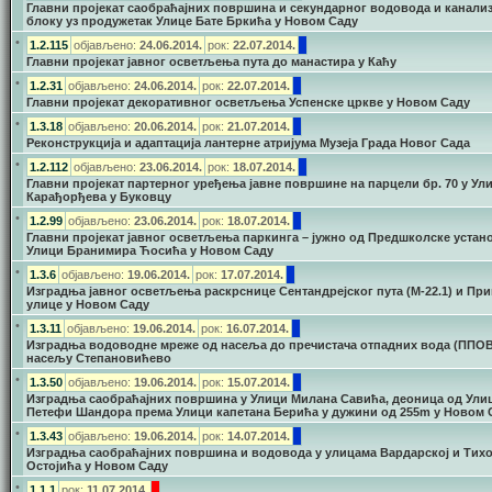
Главни пројекат саобраћајних површина и секундарног водовода и канализ
блоку уз продужетак Улице Бате Бркића у Новом Саду
•
1.2.115
објављено:
24.06.2014.
рок:
22.07.2014.
Главни пројекат јавног осветљења пута до манастира у Каћу
•
1.2.31
објављено:
24.06.2014.
рок:
22.07.2014.
Главни пројекат декоративног осветљења Успенске цркве у Новом Саду
•
1.3.18
објављено:
20.06.2014.
рок:
21.07.2014.
Реконструкција и адаптација лантерне атријума Музеја Града Новог Сада
•
1.2.112
објављено:
23.06.2014.
рок:
18.07.2014.
Главни пројекат партерног уређења јавне површине на парцели бр. 70 у Ул
Карађорђева у Буковцу
•
1.2.99
објављено:
23.06.2014.
рок:
18.07.2014.
Главни пројекат јавног осветљења паркинга – јужно од Предшколске устан
Улици Бранимира Ћосића у Новом Саду
•
1.3.6
објављено:
19.06.2014.
рок:
17.07.2014.
Изградња јавног осветљења раскрснице Сентандрејског пута (М-22.1) и Пр
улице у Новом Саду
•
1.3.11
објављено:
19.06.2014.
рок:
16.07.2014.
Изградња водоводне мреже од насеља до пречистача отпадних вода (ППОВ
насељу Степановићево
•
1.3.50
објављено:
19.06.2014.
рок:
15.07.2014.
Изградња саобраћајних површина у Улици Милана Савића, деоница од Ули
Петефи Шандора према Улици капетана Берића у дужини од 255m у Новом 
•
1.3.43
објављено:
19.06.2014.
рок:
14.07.2014.
Изградња саобраћајних површина и водовода у улицама Вардарској и Тих
Остојића у Новом Саду
•
1.1.1
рок:
11.07.2014.