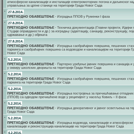
атмосферске канализације и инсталације електромоторних погона и даљинског на
управљања за црпне станице на територији Града Новог Сада
•
27.8.2014.
ПРЕТХОДНО ОБАВЕШТЕЊЕ
- Изградња ППОВ у Руменки I фаза
•
27.8.2014.
ПРЕТХОДНО ОБАВЕШТЕЊЕ
- Техничка документација (Главни пројекти, Идејни 
Студије оправданости и др.) за изградњу (адаптацију, санацију, реконструкцију, по
одржавање и др.) објеката
•
27.8.2014.
ПРЕТХОДНО ОБАВЕШТЕЊЕ
- Изградња саобраћајних површина, пешачких стаз
паркинга и саобраћајних површина са водоводом и канализацијом на територији Г
Новог Сада
•
5.2.2014.
ПРЕТХОДНО ОБАВЕШТЕЊЕ
- Партерно уређење јавних површина и санација и
у оквиру школских дворишта на територији Града Новог Сада
•
5.2.2014.
ПРЕТХОДНО ОБАВЕШТЕЊЕ
- Изградња саобраћајних површина, пешачких стаз
паркинга на територији Града Новог Сада
•
5.2.2014.
ПРЕТХОДНО ОБАВЕШТЕЊЕ
- Изградња постројења за пречишћавање отпадних
(ППОВ) са одводом пречишћене воде у реципијент у насељу Ковиљ – II фаза
•
5.2.2014.
ПРЕТХОДНО ОБАВЕШТЕЊЕ
- Изградња декоративног и јавног осветљења на те
Града Новог Сада
•
5.2.2014.
ПРЕТХОДНО ОБАВЕШТЕЊЕ
- Изградња водовода, канализације и атмосферске
канализације и реконструкција канализације на територији Града Новог Сада
•
4.2.2014.