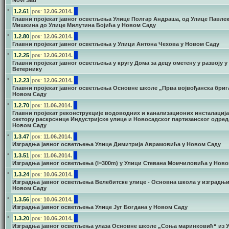
Novi Sad
•
1.2.61
рок:
12.06.2014.
Главни пројекат јавног осветљења Улице Полгар Андраша, од Улице Павле
Мишкина до Улице Милутина Бојића у Новом Саду
•
1.2.80
рок:
12.06.2014.
Главни пројекат јавног осветљења у Улици Антона Чехова у Новом Саду
•
1.2.25
рок:
12.06.2014.
Главни пројекат јавног осветљења у кругу Дома за децу ометену у развоју у
Ветернику
•
1.2.23
рок:
12.06.2014.
Главни пројекат јавног осветљења Основне школе „Прва војвођанска бриг
Новом Саду
•
1.2.70
рок:
11.06.2014.
Главни пројекат реконструкције водоводних и канализационих инсталација
сектору раскрснице Индустријске улице и Новосадског партизанског одред
Новом Саду
•
1.3.47
рок:
11.06.2014.
Изградња јавног осветљења Улице Димитрија Аврамовића у Новом Саду
•
1.3.51
рок:
11.06.2014.
Изградња јавног осветљења (l=300m) у Улици Стевана Момчиловића у Нов
•
1.3.24
рок:
10.06.2014.
Изградња јавног осветљења Велебитске улице - Основна школа у изградњи
Новом Саду
•
1.3.56
рок:
10.06.2014.
Изградња јавног осветљења Улице Југ Богдана у Новом Саду
•
1.3.20
рок:
10.06.2014.
Изградња јавног осветљења улаза Основне школе „Соња маринковић“ из 