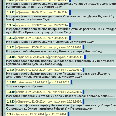
Изградња јавног осветљења око предшколске установе „Радосно детињств
Радничкој улици број 20 у Новом Саду
•
1.3.22
објављено:
28.08.2014.
рок:
01.10.2014.
Изградња јавног осветљења дворишта Основне школе „Душан Радовић“ у
Ченејској улици у Новом Саду
•
1.3.84
објављено:
27.08.2014.
рок:
29.09.2014.
Изградња јавног осветљења на прилазним путевима раскрсници Сентандре
пута (М-22) и Приморске улице у Новом Саду
•
1.3.53
објављено:
27.08.2014.
рок:
29.09.2014.
Изградња јавног осветљења у Витешкој улици у Новом Саду
•
1.3.52
објављено:
27.08.2014.
рок продужен:
30.09.2014.
Изградња саобраћајних површина у Витешкој улици у Новом Саду
•
1.3.103
објављено:
27.08.2014.
рок продужен:
30.09.2014.
Изградња саобраћајних површина, водовода и канализације у продужетку
Булевара Јована Дучића у Новом Саду
•
1.3.96
објављено:
22.08.2014.
рок продужен:
30.09
.2014.
Изградња саобраћајних површина око Предшколске установе „Радосно
детињство“ у Радничкој улици број 20 у Новом Саду
•
1.2.156
објављено:
19.09.2014.
рок:
29.09.2014.
Технички пријем објеката
•
1.3.10
објављено:
22.08.2014.
рок продужен:
26.09
.2014.
Изградња канализације отпадних вода у насељу Степановићево, слив ЦС 1 
•
1.3.13
објављено:
22.08.2014.
рок продужен:
26.09
.2014.
Реконструкција канализације у Рељковићевој улици (деоница од Улице Ал
Островског до Улице патријарха Рајачића) у Петроварадину
•
1.3.7
објављено:
22.08.2014.
рок:
25.09
.2014.