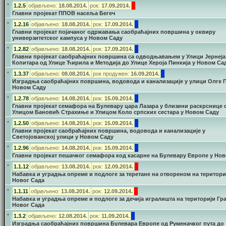
•
1.2.5
објављено:
18.08.2014.
рок:
17.09.2014.
Главни пројекат ППОВ насеља Бегеч
•
1.2.16
објављено:
18.08.2014.
рок:
17.09.2014.
Главни пројекат појачаног одржавања саобраћајних површина у оквиру
универзитетског кампуса у Новом Саду
•
1.2.82
објављено:
18.08.2014.
рок:
17.09.2014.
Главни пројекат саобраћајних површина са одводњавањем у Улици Јернеја
Копитара од Улице Ћирила и Методија до Улице Хероја Пинкија у Новом Са
•
1.3.37
објављено:
08.08.2014.
рок продужен:
16.09.2014.
Изградња саобраћајних површина, водовода и канализације у улици Олге 
Новом Саду
•
1.2.78
објављено:
14.08.2014.
рок:
15
.09.2014.
Главни пројекат семафора на Булевару цара Лазара у близини раскрснице 
Улицом Бановић Страхиње и Улицом Коло српских сестара у Новом Саду
•
1.2.50
објављено:
14.08.2014.
рок:
15
.09.2014.
Главни пројекат саобраћајних површина, водовода и канализације у
Светојованској улици у Новом Саду
•
1.2.96
објављено:
14.08.2014.
рок:
15
.09.2014.
Главни пројекат пешачког семафора код касарне на Булевару Европе у Но
•
1.1.12
објављено:
13.08.2014.
рок:
12
.09.2014.
Набавка и уградња опреме и подлоге за теретане на отвореном на територи
Новог Сада
•
1.1.11
објављено:
13.08.2014.
рок:
12
.09.2014.
Набавка и уградња опреме и подлоге за дечија игралишта на територији Гр
Новог Сада
•
1.3.2
објављено:
12.08.2014.
рок:
11
.09.2014.
Изградња саобраћајних површина Булевара Европе од Руменачког пута до