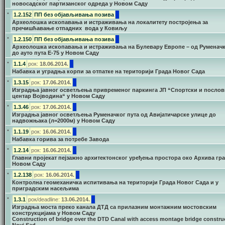
новосадског партизанског одреда у Новом Саду
•
1.2.152
ПП без објављивања позива
Археолошка ископавања и истраживања на локалитету постројења за
пречишћавање отпадних вода у Ковиљу
•
1.2.150
ПП без објављивања позива
Археолошка ископавања и истраживања на Булевару Европе – од Руменачк
до ауто пута Е-75 у Новом Саду
•
1.1.4
рок:
18.06.2014.
Набавка и уградња корпи за отпатке на територији Града Новог Сада
•
1.3.15
рок:
17.06.2014.
Изградња јавног осветљења привременог паркинга ЈП “Спортски и посло
центар Војводина“ у Новом Саду
•
1.3.46
рок:
17.06.2014.
Изградња јавног осветљења Руменачког пута од Aвијатичарске улице до
надвожњака (л=2000м) у Новом Саду
•
1.1.19
рок:
16.06.2014.
Набавка горива за потребе Завода
•
1.2.14
рок:
16.06.2014.
Главни пројекат пејзажно архитектонског уређења простора око Архива гра
Новом Саду
•
1.2.138
рок:
16.06.2014.
Контролна геомеханичка испитивања на територији Града Новог Сада и у
приградским насељима
•
1.3.1
рок/deadline:
13.06.2014.
Изградња моста преко канала ДТД са прилазним монтажним мостовским
конструкцијама у Новом Саду
Construction of bridge over the DTD Canal with access montage bridge construc