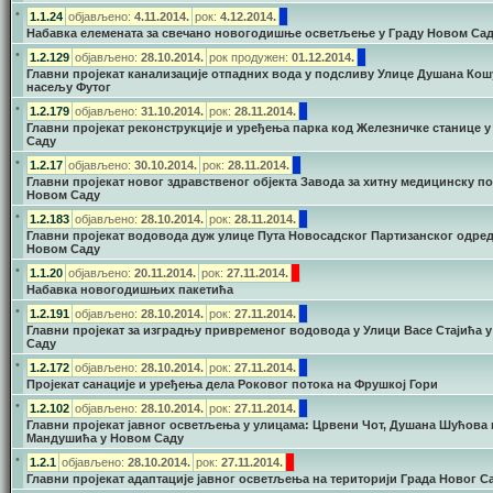
•
1.1.24
објављено:
4.11.2014.
рок:
4.12.2014.
Набавка елемената за свечано новогодишње осветљење у Граду Новом Са
•
1.2.129
објављено:
28.10.2014.
рок продужен:
01.12.2014.
Главни пројекат канализације отпадних вода у подсливу Улице Душана Кош
насељу Футог
•
1.2.179
објављено:
31.10.2014.
рок:
28.11.2014.
Главни пројекат реконструкције и уређења парка код Железничке станице 
Саду
•
1.2.17
објављено:
30.10.2014.
рок:
28.11.2014.
Главни пројекат новог здравственог објекта Завода за хитну медицинску п
Новом Саду
•
1.2.183
објављено:
28.10.2014.
рок:
28.11.2014.
Главни пројекат водовода дуж улице Пута Новосадског Партизанског одред
Новом Саду
•
1.1.20
објављено:
20.11.2014.
рок:
27.11.2014.
Набавка новогодишњих пакетића
•
1.2.191
објављено:
28.10.2014.
рок:
27.11.2014.
Главни пројекат за изградњу привременог водовода у Улици Васе Стајића 
Саду
•
1.2.172
објављено:
28.10.2014.
рок:
27.11.2014.
Пројекат санације и уређења дела Роковог потока на Фрушкој Гори
•
1.2.102
објављено:
28.10.2014.
рок:
27.11.2014.
Главни пројекат јавног осветљења у улицама: Црвени Чот, Душана Шућова 
Мандушића у Новом Саду
•
1.2.1
објављено:
28.10.2014.
рок:
27.11.2014.
Главни пројекат адаптације јавног осветљења на територији Града Новог С