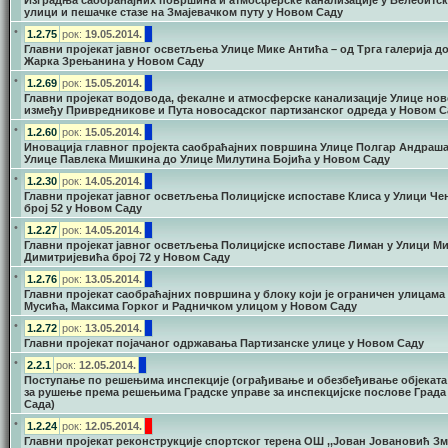
Изградња саобраћајних површина и атмосферске канализације у Велебитск
улици и пешачке стазе на Змајевачком путу у Новом Саду
•
1.2.75
рок:
19.05.2014.
Главни пројекат јавног осветљења Улице Мике Антића – од Трга галерија д
Жарка Зрењанина у Новом Саду
•
1.2.69
рок:
15.05.2014.
Главни пројекат водовода, фекалне и атмосферске канализације Улице нов
између Привредникове и Пута новосадског партизанског одреда у Новом С
•
1.2.60
рок:
15.05.2014.
Иновација главног пројекта саобраћајних површина Улице Полгар Андраша
Улице Павлека Мишкина до Улице Милутина Бојића у Новом Саду
•
1.2.30
рок:
14.05.2014.
Главни пројекат јавног осветљења Полицијске испоставе Клиса у Улици Че
број 52 у Новом Саду
•
1.2.27
рок:
14.05.2014.
Главни пројекат јавног осветљења Полицијске испоставе Лиман у Улици М
Димитријевића број 72 у Новом Саду
•
1.2.76
рок:
13.05.2014.
Главни пројекат саобраћајних површина у блоку који је ограничен улицама
Мусића, Максима Горког и Радничком улицом у Новом Саду
•
1.2.72
рок:
13.05.2014.
Главни пројекат појачаног одржавања Партизанске улице у Новом Саду
•
2.2.1
рок:
12.05.2014.
Поступање по решењима инспекције (ограђивање и обезбеђивање објеката 
за рушење према решењима Градске управе за инспекцијске послове Град
Сада)
•
1.2.24
рок:
12.05.2014.
Главни пројекат реконструкције спортског терена ОШ ,,Јован Јовановић Зма